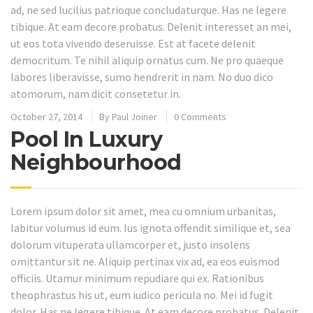
ad, ne sed lucilius patrioque concludaturque. Has ne legere
tibique. At eam decore probatus. Delenit interesset an mei,
ut eos tota vivendo deseruisse. Est at facete delenit
democritum. Te nihil aliquip ornatus cum. Ne pro quaeque
labores liberavisse, sumo hendrerit in nam. No duo dico
atomorum, nam dicit consetetur in.
October 27, 2014
By
Paul Joiner
0 Comments
Pool In Luxury
Neighbourhood
Lorem ipsum dolor sit amet, mea cu omnium urbanitas,
labitur volumus id eum. Ius ignota offendit similique et, sea
dolorum vituperata ullamcorper et, justo insolens
omittantur sit ne. Aliquip pertinax vix ad, ea eos euismod
officiis. Utamur minimum repudiare qui ex. Rationibus
theophrastus his ut, eum iudico pericula no. Mei id fugit
dolor. Has ne legere tibique. At eam decore probatus. Delenit