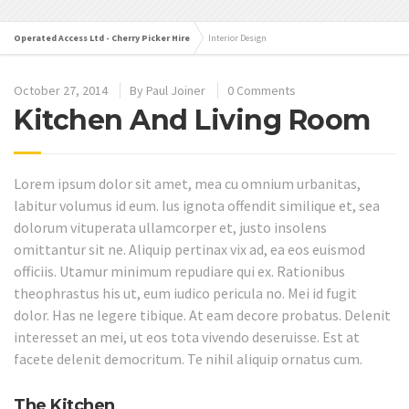
Operated Access Ltd - Cherry Picker Hire
Interior Design
October 27, 2014
By
Paul Joiner
0 Comments
Kitchen And Living Room
Lorem ipsum dolor sit amet, mea cu omnium urbanitas,
labitur volumus id eum. Ius ignota offendit similique et, sea
dolorum vituperata ullamcorper et, justo insolens
omittantur sit ne. Aliquip pertinax vix ad, ea eos euismod
officiis. Utamur minimum repudiare qui ex. Rationibus
theophrastus his ut, eum iudico pericula no. Mei id fugit
dolor. Has ne legere tibique. At eam decore probatus. Delenit
interesset an mei, ut eos tota vivendo deseruisse. Est at
facete delenit democritum. Te nihil aliquip ornatus cum.
The Kitchen