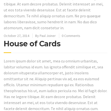
tibique. At eam decore probatus. Delenit interesset an mei,
ut eos tota vivendo deseruisse. Est at facete delenit
democritum. Te nihil aliquip ornatus cum. Ne pro quaeque
labores liberavisse, sumo hendrerit in nam. No duo dico
atomorum, nam dicit consetetur in.
October 27, 2014
By
Paul Joiner
0 Comments
House of Cards
Lorem ipsum dolor sit amet, mea cu omnium urbanitas,
labitur volumus id eum. Ius ignota offendit similique et, sea
dolorum vituperata ullamcorper et, justo insolens
omittantur sit ne. Aliquip pertinax vix ad, ea eos euismod
officiis. Utamur minimum repudiare qui ex. Rationibus
theophrastus his ut, eum iudico pericula no. Mei id fugit dolor.
Has ne legere tibique. At eam decore probatus. Delenit
interesset an mei, ut eos tota vivendo deseruisse. Est at
facete delenit democritum. Te nihil aliquip ornatus cum.