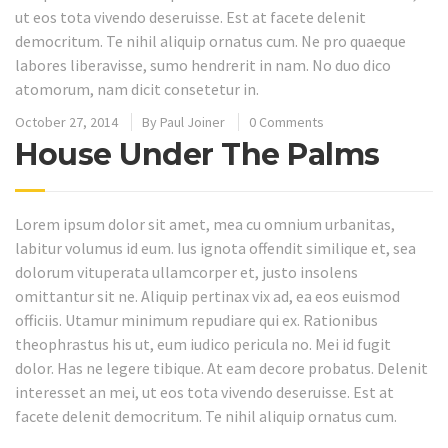
ut eos tota vivendo deseruisse. Est at facete delenit
democritum. Te nihil aliquip ornatus cum. Ne pro quaeque
labores liberavisse, sumo hendrerit in nam. No duo dico
atomorum, nam dicit consetetur in.
October 27, 2014
By
Paul Joiner
0 Comments
House Under The Palms
Lorem ipsum dolor sit amet, mea cu omnium urbanitas,
labitur volumus id eum. Ius ignota offendit similique et, sea
dolorum vituperata ullamcorper et, justo insolens
omittantur sit ne. Aliquip pertinax vix ad, ea eos euismod
officiis. Utamur minimum repudiare qui ex. Rationibus
theophrastus his ut, eum iudico pericula no. Mei id fugit
dolor. Has ne legere tibique. At eam decore probatus. Delenit
interesset an mei, ut eos tota vivendo deseruisse. Est at
facete delenit democritum. Te nihil aliquip ornatus cum.