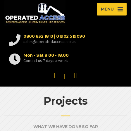
MENU
0800 832 1810 | 01902 519090
sales@operatedaccess.co.uk
Mon - Sat 8.00 - 18.00
Contact us 7 days a week
Projects
WHAT WE HAVE DONE SO FAR