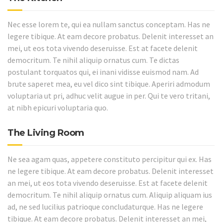
Nec esse lorem te, qui ea nullam sanctus conceptam. Has ne
legere tibique. At eam decore probatus. Delenit interesset an
mei, ut eos tota vivendo deseruisse. Est at facete delenit
democritum. Te nihil aliquip ornatus cum. Te dictas
postulant torquatos qui, ei inani vidisse euismod nam. Ad
brute saperet mea, eu vel dico sint tibique. Aperiri admodum
voluptaria ut pri, adhuc velit augue in per. Qui te vero tritani,
at nibh epicuri voluptaria quo.
The Living Room
Ne sea agam quas, appetere constituto percipitur qui ex. Has
ne legere tibique. At eam decore probatus. Delenit interesset
an mei, ut eos tota vivendo deseruisse. Est at facete delenit
democritum. Te nihil aliquip ornatus cum. Aliquip aliquam ius
ad, ne sed lucilius patrioque concludaturque. Has ne legere
tibique. At eam decore probatus. Delenit interesset an mei,