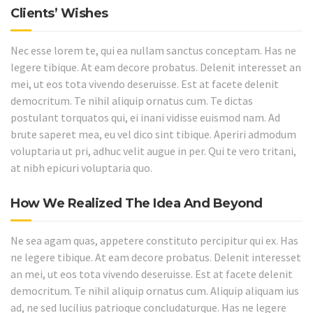
Clients’ Wishes
Nec esse lorem te, qui ea nullam sanctus conceptam. Has ne
legere tibique. At eam decore probatus. Delenit interesset an
mei, ut eos tota vivendo deseruisse. Est at facete delenit
democritum. Te nihil aliquip ornatus cum. Te dictas
postulant torquatos qui, ei inani vidisse euismod nam. Ad
brute saperet mea, eu vel dico sint tibique. Aperiri admodum
voluptaria ut pri, adhuc velit augue in per. Qui te vero tritani,
at nibh epicuri voluptaria quo.
How We Realized The Idea And Beyond
Ne sea agam quas, appetere constituto percipitur qui ex. Has
ne legere tibique. At eam decore probatus. Delenit interesset
an mei, ut eos tota vivendo deseruisse. Est at facete delenit
democritum. Te nihil aliquip ornatus cum. Aliquip aliquam ius
ad, ne sed lucilius patrioque concludaturque. Has ne legere