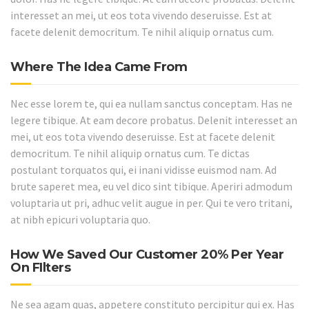
interesset an mei, ut eos tota vivendo deseruisse. Est at
facete delenit democritum. Te nihil aliquip ornatus cum.
Where The Idea Came From
Nec esse lorem te, qui ea nullam sanctus conceptam. Has ne
legere tibique. At eam decore probatus. Delenit interesset an
mei, ut eos tota vivendo deseruisse. Est at facete delenit
democritum. Te nihil aliquip ornatus cum. Te dictas
postulant torquatos qui, ei inani vidisse euismod nam. Ad
brute saperet mea, eu vel dico sint tibique. Aperiri admodum
voluptaria ut pri, adhuc velit augue in per. Qui te vero tritani,
at nibh epicuri voluptaria quo.
How We Saved Our Customer 20% Per Year
On FIlters
Ne sea agam quas, appetere constituto percipitur qui ex. Has